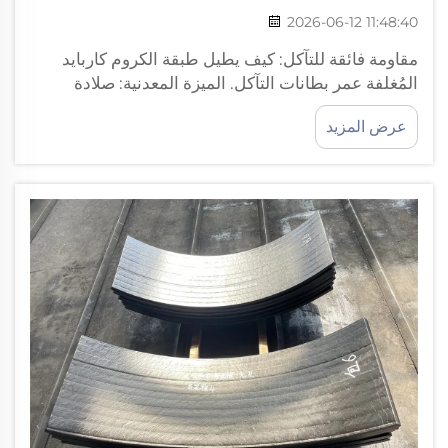
2026-06-12 11:48:40
مقاومة فائقة للتآكل: كيف يطيل طبقة الكروم كاربايد
المُغلفة عمر بطانات التآكل. الميزة المعدنية: صلادة
تتراوح بين HRC 60–65 وهيكل دقيق مستقر من
عرض المزيد
الكربيدات. توفر طبقة الكروم كاربايد المُغلفة مقاومة
استثنائية للتآكل بفضل تركيبها الفريد...