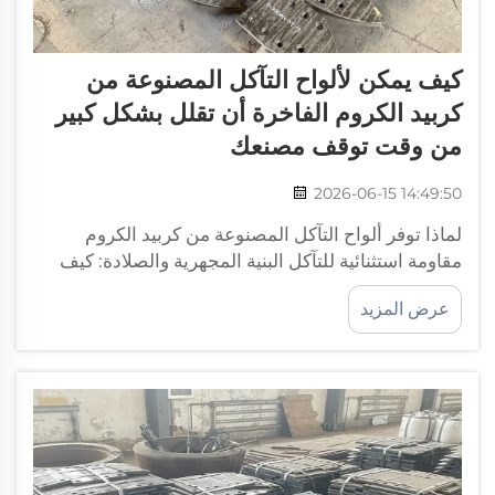
كيف يمكن لألواح التآكل المصنوعة من
كربيد الكروم الفاخرة أن تقلل بشكل كبير
من وقت توقف مصنعك
2026-06-15 14:49:50
لماذا توفر ألواح التآكل المصنوعة من كربيد الكروم
مقاومة استثنائية للتآكل البنية المجهرية والصلادة: كيف
تحقق طبقة كربيد الكروم السطحية صلادة تتراوح بين ٦٠
عرض المزيد
و٦٥ درجة على مقياس روكويل (HRC) تنبع المقاومة
الاستثنائية للتآكل في ألواح التآكل الفاخرة المصنوعة من
كربيد الكروم (CrC) من تركيبها الهندسي الدقيق...