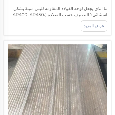
ما الذي يجعل لوحة الفولاذ المقاومة للبلى متينةً بشكل
استثنائي؟ التصنيف حسب الصلادة (AR400، AR450،
AR500) والأسس المجهرية لمقاومة البلى. تكتسب
عرض المزيد
لوحات الفولاذ المقاومة للبلى متانتها المذهلة من عمليات
التبريد المُحكَمة والمعالجة الحرارية...