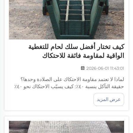
كيف تختار أفضل سلك لحام للتغطية
الواقية لمقاومة فائقة للاحتكاك
2026-06-01 11:43:01
لماذا لا تعتمد مقاومة الاحتكاك على الصلادة وحدها؟
حقيقة التآكل بنسبة ٤٠٪: كيف يسبّب الاحتكاك نحو ٤٠٪
من حالات الفشل المبكر للمكونات في الصناعات الثقيلة،
عرض المزيد
ولماذا لا يكفي قياس صلادة فيكرز (HV) وحده للتنبؤ
بالأداء الفعلي في الموقع؟ يُسبّب التآكل الناتج عن
الاحتكاك ما نسبته نحو ٤٠٪ من جميع حالات الفشل
المبكر للمكونات في الصناعات الثقيلة...