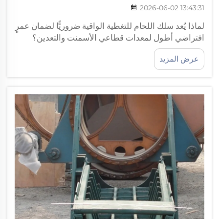
2026-06-02 13:43:31
لماذا يُعد سلك اللحام للتغطية الواقية ضروريًّا لضمان عمرٍ
افتراضي أطول لمعدات قطاعي الأسمنت والتعدين؟
التآكل الشديد الناتج عن الاحتكاك والصدمات في الأفران
عرض المزيد
الدوارة، والكسارات، وأغطية الطواحين. تتعرّض المعدات
المستخدمة في مصانع الأسمنت والمناجم لتدهورٍ لا
يتوقّف. فتتحمّل الأفران الدوارة درجات حرارة مرتفعة
جدًّا...