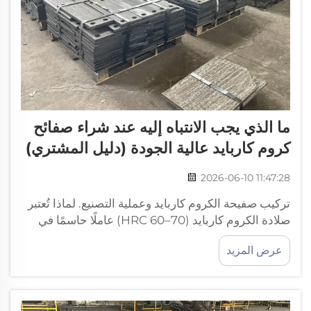
ما الذي يجب الانتباه إليه عند شراء صفائح
كروم كاربايد عالية الجودة (دليل المشتري)
2026-06-10 11:47:28
تركيب صفيحة الكروم كاربايد وعملية التصنيع. لماذا تُعتبر
صلادة الكروم كاربايد (HRC 60–70) عاملًا حاسمًا في
مقاومة التآكل؟ يعتمد أداء صفيحة الكروم كاربايد على
عرض المزيد
الصلادة السطحية—التي تُقاس بمقياس روكويل C
(HRC)—حيث تؤدي الصلادة المثلى إلى مقاومة تآكل
فائقة...