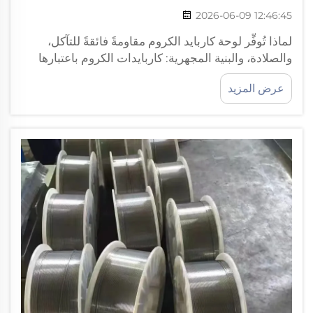
2026-06-09 12:46:45
لماذا تُوفِّر لوحة كاربايد الكروم مقاومةً فائقةً للتآكل،
والصلادة، والبنية المجهرية: كاربايدات الكروم باعتبارها
الطور الأساسي المقاوم للتآكل. تحقِّق لوحة كاربايد
عرض المزيد
الكروم مقاومةً استثنائيةً للتآكل من خلال بنيتها المجهرية
المصمَّمة خصيصًا. وخلال عملية التصنيع...