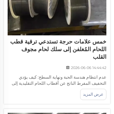
خمس علامات حرجة تستدعي ترقية قطب
اللحام المُغلفن إلى سلك لحام مجوف
القلب
2026-06-06 14:44:42
عدم انتظام هندسة الحبة ونهاية السطح: كيف يؤدي
التخفيف المفرط الناتج عن أقطاب اللحام التقليدية إلى
تدهور التحكم في الشكل وزيادة عمليات إعادة المعالجة
عرض المزيد
بعد اللحام. وعندما يترسب قطب اللحام التقليدي معدنًا
على سطح اللحام المُغلفن، فإن التخفيف المفرط...