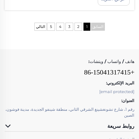
المكونات. إن الظروف القاسية في عمليات التعدين تؤثّر
تأثيراً كبيراً على المعدات. السرعات العالية...
السابق
1
2
3
4
5
التالي
هاتف / واتساب / ويتشات:
+86-15041317415
البريد الإلكتروني:
[email protected]
العنوان:
رقم 1، شارع تشونغشينغ الشرقي الثاني، منطقة شينفو الجديدة، مدينة فوشون،
الصين
روابط سريعة