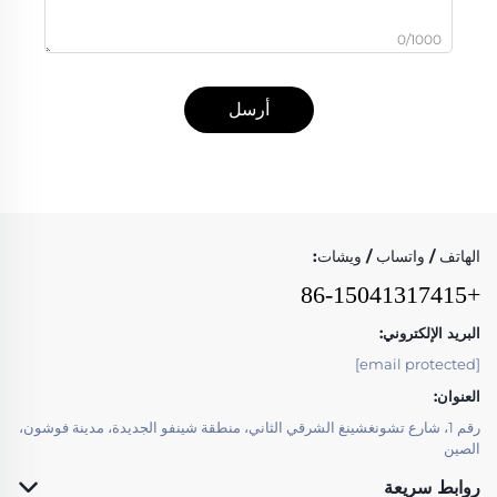
0/1000
أرسل
الهاتف / واتساب / ويشات:
+86-15041317415
البريد الإلكتروني:
[email protected]
العنوان:
رقم 1، شارع تشونغشينغ الشرقي الثاني، منطقة شينفو الجديدة، مدينة فوشون،
الصين
روابط سريعة