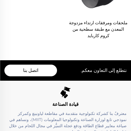
ملحقات ومرفقات ارتداء مزدوجة
المعدن مع طبقة سطحية من
كروم كاربايد
نتطلع إلى التعاون معكم.
اتصل بنا
قيادة الصناعة
معترفٌ بنا كشركة تكنولوجية متقدمة في مقاطعة لياونينغ وكمركز
نموذجي تابع لوزارة الصناعة وتكنولوجيا المعلومات (MIIT)، ونساهم في
صياغة معايير قطاع الطاقة ودفع عجلة التميُّز في مجال اللحام من خلال