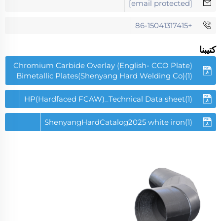
[email protected]
+86-15041317415
كتيبنا
(English- CCO Plate) Chromium Carbide Overlay
Bimetallic Plates(Shenyang Hard Welding Co)(1)
HP(Hardfaced FCAW)_Technical Data sheet(1)
ShenyangHardCatalog2025 white iron(1)