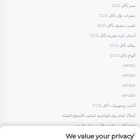
ممر تآكل CCO
شفرات دوّار تآكل CCO
قضيب مشبك تآكل CCO
أسنان بكرة مفردة تآكل CCO
بطانة تآكل CCO
ألواح تآكل CCO
HP100
HP200
HP300
HP400
أنابيب وتجهيزات تآكل CCO
أسلاك لحام نواة فلوكسية لتغليف الأسطح الصلبة
قطع تآكل من الحديد الأبيض ثنائي المعدن
We value your privacy