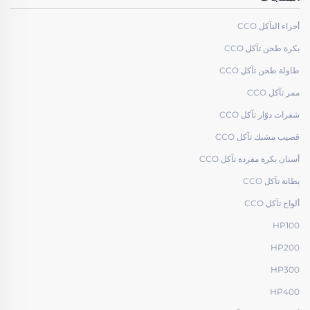
أجزاء التآكل CCO
بكرة طحن تآكل CCO
طاولة طحن تآكل CCO
ممر تآكل CCO
شفرات دوّار تآكل CCO
قضيب مشبك تآكل CCO
أسنان بكرة مفردة تآكل CCO
بطانة تآكل CCO
ألواح تآكل CCO
HP100
HP200
HP300
HP400