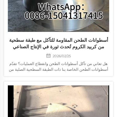
أسطوانات الطحن المقاومة للتآكل مع طبقة سطحية
من كربيد الكروم تُحدث ثورة في الإنتاج الصناعي
2026/02/25
هل تعاني من تآكل أسطوانات الطحن وانقطاع العمليات؟ تقدّم
أسطوانات الطحن الخاصة بنا ذات الطبقة السطحية الصلبة من
كربيد الكروم عمرًا افتراضيًّا أطول بخمس مرات مقارنةً بمادة
«هاردووكس»، وتقلّل تكاليف الصيانة بنسبة ٨٠٪، وتضمن أداءً
مستقرًّا في درجات الحرارة العالية. اطلب مواصفاتها اليوم.