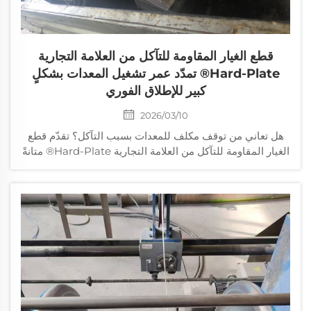
قطع الغيار المقاومة للتآكل من العلامة التجارية
Hard-Plate® تمدّد عمر تشغيل المعدات بشكلٍ
كبير للإطلاق الفوري
2026/03/10
هل تعاني من توقف مكلف للمعدات بسبب التآكل؟ تقدّم قطع
الغيار المقاومة للتآكل من العلامة التجارية Hard-Plate® متانةً
فائقة، وملاءمةً دقيقةً، وعائد استثمارٍ جيدٍ لقطاعات التعدين
والإسمنت والنفط والغاز. اطلب المواصفات الآن.