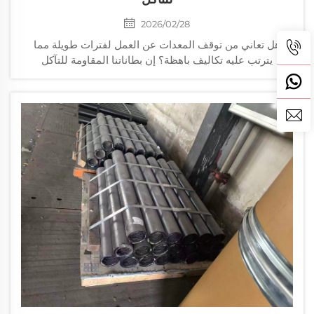
2026/02/28
هل تعاني من توقف المعدات عن العمل لفترات طويلة مما
يترتب عليه تكاليف باهظة؟ إن بطاناتنا المقاومة للتآكل
والمُصممة خصيصًا تمدّد عمر المعدات، وتقلل تكاليف الصيانة،
وتسمح باستبدال سريع. احصل على حلٍّ مخصص اليوم.