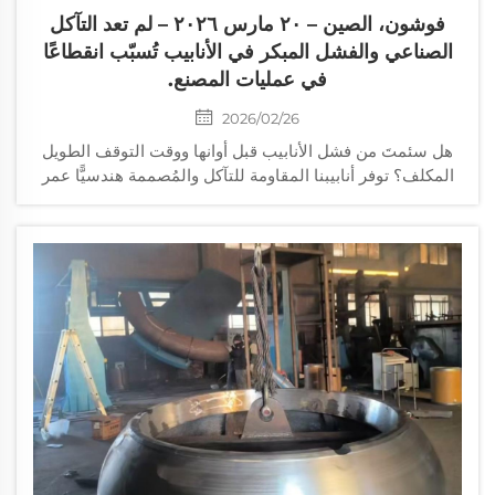
فوشون، الصين – ٢٠ مارس ٢٠٢٦ – لم تعد التآكل
الصناعي والفشل المبكر في الأنابيب تُسبّب انقطاعًا
في عمليات المصنع.
2026/02/26
هل سئمتَ من فشل الأنابيب قبل أوانها ووقت التوقف الطويل
المكلف؟ توفر أنابيبنا المقاومة للتآكل والمُصممة هندسيًّا عمر
خدمة أطول بثلاثة إلى خمس مرات، ومقاومة استثنائية للتشقق
والاحتكاك، وحلولًا مخصصة لقطاعات التعدين والإسمنت
والطاقة. احصل على استشارة مجانية اليوم.