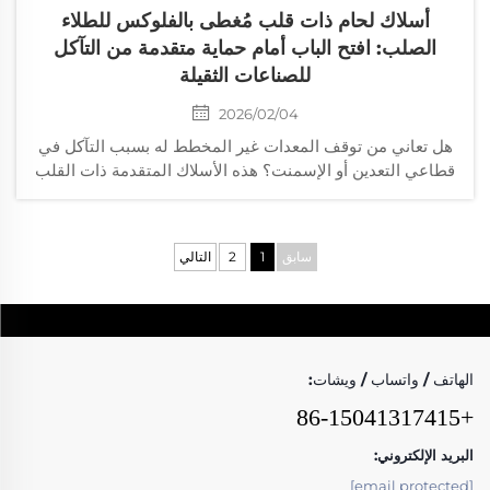
أسلاك لحام ذات قلب مُغطى بالفلوكس للطلاء
الصلب: افتح الباب أمام حماية متقدمة من التآكل
للصناعات الثقيلة
2026/02/04
هل تعاني من توقف المعدات غير المخطط له بسبب التآكل في
قطاعي التعدين أو الإسمنت؟ هذه الأسلاك المتقدمة ذات القلب
المُغطى بالفلوكس تطيل عمر المعدات، وتقلل تكاليف الصيانة،
وتخفض حالات التوقف غير المُجدولة. احصل اليوم على دعم
فني متخصص.
سابق
1
2
التالي
الهاتف / واتساب / ويشات:
+86-15041317415
البريد الإلكتروني:
[email protected]