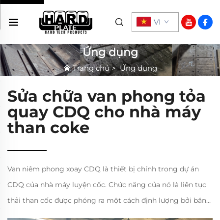
VI
Ứng dụng
Trang chủ
>
Ứng dụng
Sửa chữa van phong tỏa
quay CDQ cho nhà máy
than coke
Van niêm phong xoay CDQ là thiết bị chính trong dự án
CDQ của nhà máy luyện cốc. Chức năng của nó là liên tục
thải than cốc được phóng ra một cách định lượng bởi băng
chuyền rung trong trạng thái đóng kín. Nó không chỉ có