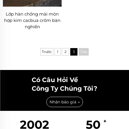
Lớp hàn chống mài mòn
hợp kim cacbua crôm bàn
nghiền
Trước
1
2
3
Tiếp
Có Câu Hỏi Về
Công Ty Chúng Tôi?
Nhận báo giá →
2002
50