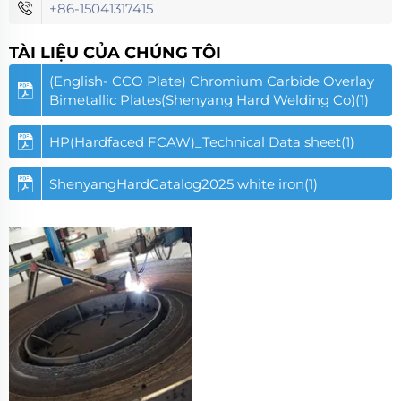
+86-15041317415
TÀI LIỆU CỦA CHÚNG TÔI
(English- CCO Plate) Chromium Carbide Overlay
Bimetallic Plates(Shenyang Hard Welding Co)(1)
HP(Hardfaced FCAW)_Technical Data sheet(1)
ShenyangHardCatalog2025 white iron(1)