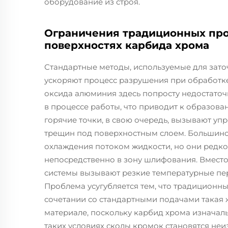
оборудование из строя.
Ограничения традиционных про
поверхностях карбида хрома
Стандартные методы, используемые для заточ
ускоряют процесс разрушения при обработке
оксида алюминия здесь попросту недостато
в процессе работы, что приводит к образова
горячие точки, в свою очередь, вызывают уп
трещин под поверхностным слоем. Большинс
охлаждения потоком жидкости, но они редко
непосредственно в зону шлифования. Вместо 
системы вызывают резкие температурные пе
Проблема усугубляется тем, что традиционн
сочетании со стандартными подачами такая 
материале, поскольку карбид хрома изначал
таких условиях сколы кромок становятся неи