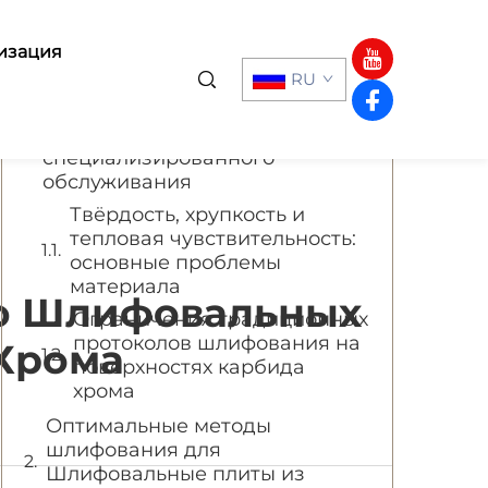
Содержание
изация
RU
ПОЧЕМУ Шлифовальные плиты
из карбида хрома Требуют
специализированного
обслуживания
Твёрдость, хрупкость и
тепловая чувствительность:
основные проблемы
материала
ию Шлифовальных
Ограничения традиционных
протоколов шлифования на
 Хрома
поверхностях карбида
хрома
Оптимальные методы
шлифования для
Шлифовальные плиты из