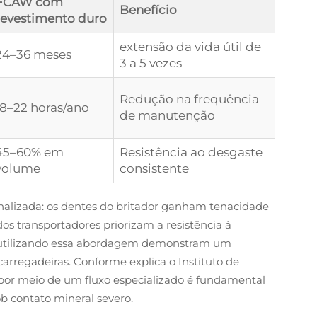
FCAW com
Benefício
revestimento duro
extensão da vida útil de
24–36 meses
3 a 5 vezes
Redução na frequência
18–22 horas/ano
de manutenção
45–60% em
Resistência ao desgaste
volume
consistente
alizada: os dentes do britador ganham tenacidade
dos transportadores priorizam a resistência à
 utilizando essa abordagem demonstram um
arregadeiras. Conforme explica o Instituto de
 por meio de um fluxo especializado é fundamental
b contato mineral severo.