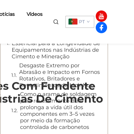
Sumário
otícias
Vídeos
PT
Por Que o Arame para
Revestimento de Superfície é
Essencial para a Longevidade de
Equipamentos nas Indústrias de
Cimento e Mineração
Desgaste Extremo por
Abrasão e Impacto em Fornos
Rotativos, Britadores e
res Com Fundente
Revestimentos de Moinhos
Como o arame de soldagem
ústrias De Cimento
para revestimento duro
prolonga a vida útil dos
componentes em 3–5 vezes
por meio da formação
controlada de carbonetos