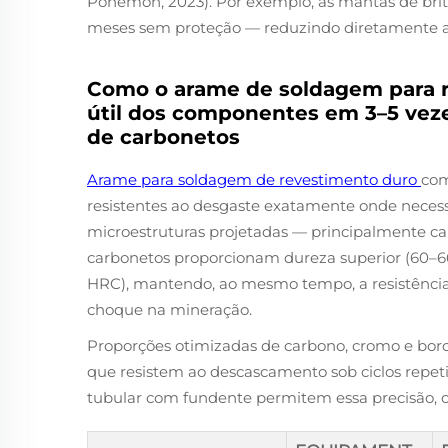
Ponemon, 2023). Por exemplo, as mantas de bri
meses sem proteção — reduzindo diretamente a
Como o arame de soldagem para r
útil dos componentes em 3–5 vez
de carbonetos
Arame para soldagem de revestimento duro
com
resistentes ao desgaste exatamente onde necess
microestruturas projetadas — principalmente c
carbonetos proporcionam dureza superior (60–
HRC), mantendo, ao mesmo tempo, a resistência 
choque na mineração.
Proporções otimizadas de carbono, cromo e bor
que resistem ao descascamento sob ciclos repe
tubular com fundente permitem essa precisão, 