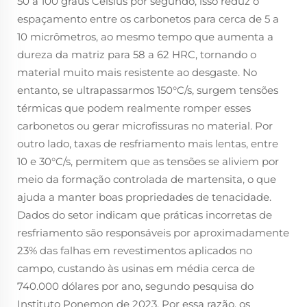
50 a 100 graus Celsius por segundo, isso reduz o
espaçamento entre os carbonetos para cerca de 5 a
10 micrômetros, ao mesmo tempo que aumenta a
dureza da matriz para 58 a 62 HRC, tornando o
material muito mais resistente ao desgaste. No
entanto, se ultrapassarmos 150°C/s, surgem tensões
térmicas que podem realmente romper esses
carbonetos ou gerar microfissuras no material. Por
outro lado, taxas de resfriamento mais lentas, entre
10 e 30°C/s, permitem que as tensões se aliviem por
meio da formação controlada de martensita, o que
ajuda a manter boas propriedades de tenacidade.
Dados do setor indicam que práticas incorretas de
resfriamento são responsáveis por aproximadamente
23% das falhas em revestimentos aplicados no
campo, custando às usinas em média cerca de
740.000 dólares por ano, segundo pesquisa do
Instituto Ponemon de 2023. Por essa razão, os