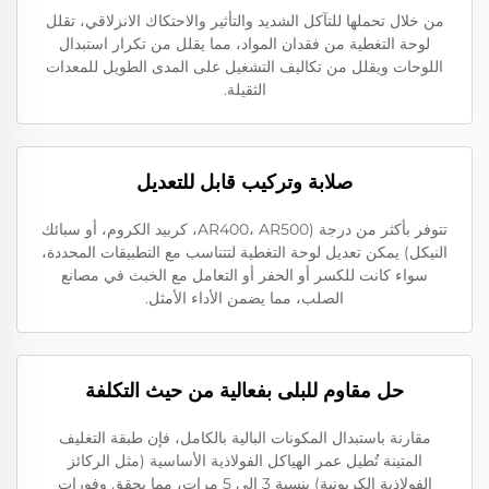
من خلال تحملها للتآكل الشديد والتأثير والاحتكاك الانزلاقي، تقلل
لوحة التغطية من فقدان المواد، مما يقلل من تكرار استبدال
اللوحات ويقلل من تكاليف التشغيل على المدى الطويل للمعدات
الثقيلة.
صلابة وتركيب قابل للتعديل
تتوفر بأكثر من درجة (AR400، AR500، كربيد الكروم، أو سبائك
النيكل) يمكن تعديل لوحة التغطية لتتناسب مع التطبيقات المحددة،
سواء كانت للكسر أو الحفر أو التعامل مع الخبث في مصانع
الصلب، مما يضمن الأداء الأمثل.
حل مقاوم للبلى بفعالية من حيث التكلفة
مقارنة باستبدال المكونات البالية بالكامل، فإن طبقة التغليف
المتينة تُطيل عمر الهياكل الفولاذية الأساسية (مثل الركائز
الفولاذية الكربونية) بنسبة 3 إلى 5 مرات، مما يحقق وفورات