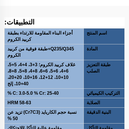
التطبيقات:
اسم المنتج
أجزاء البناء المقاومة للارتداء بطبقة
كربيد الكروم
المادة
Q235/Q345+طبقة فوقية من كربيد
الكروم
طبقة التعزيز
غلاف كربيد الكروم؛ 3+3، 4+4، 5+5،
الصلب
6+4، 6+5، 6+6، 8+4، 8+5، 8+8،
10+10، 12+12، 16+10، 20+20،
40+10، إلخ
التركيب الكيميائي
C: 3.0-5.0 % Cr: 25-40 %
الصلابة
HRM 58-63
البنية الدقيقة
نسبة حجم الكاربايد (Cr7C3) تزيد عن
50 %
مقاومة التآكل
مقاومة عالية للتآكل/الاحتكاك