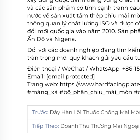
xây dựng được danh tiếng vững chắc n
và các sản phẩm có tính cạnh tranh cao
nước về sản xuất tấm thép chịu mài mò
thống quản lý chất lượng ISO và được 
đổi mới quốc gia vào năm 2010. Sản ph
Ấn Độ và Nigeria.
Đối với các doanh nghiệp đang tìm kiếm
trân trọng mời quý khách gửi yêu cầu t
Điện thoại / WeChat / WhatsApp: +86-1
Email:
[email protected]
Trang web:
https://www.hardfacingplat
#máng_xả #bộ_phận_chịu_mài_mòn #ch
Trước:
Dây Hàn Lõi Thuốc Chống Mài Mòn:
Tiếp Theo:
Doanh Thu Thương Mại Ngoại Hối Năm 2025 Của C