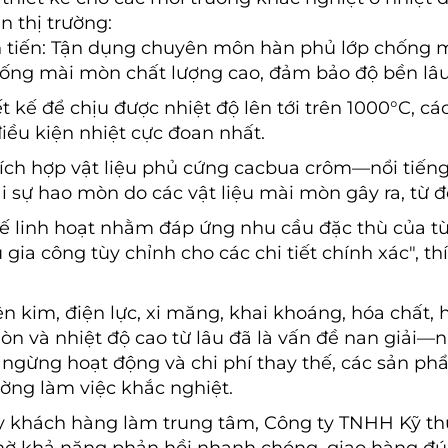
n thị trường:
tiến: Tận dụng chuyên môn hàn phủ lớp chống mà
hống mài mòn chất lượng cao, đảm bảo độ bền lâu
t kế để chịu được nhiệt độ lên tới trên 1000°C, c
iều kiện nhiệt cực đoan nhất.
ích hợp vật liệu phủ cứng cacbua crôm—nổi tiến
sự hao mòn do các vật liệu mài mòn gây ra, từ đó
kế linh hoạt nhằm đáp ứng nhu cầu đặc thù của t
vụ gia công tùy chỉnh cho các chi tiết chính xác", 
n kim, điện lực, xi măng, khai khoáng, hóa chất, 
n và nhiệt độ cao từ lâu đã là vấn đề nan giải
 ngừng hoạt động và chi phí thay thế, các sản ph
ờng làm việc khắc nghiệt.
ấy khách hàng làm trung tâm, Công ty TNHH Kỹ 