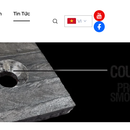
h
Tin Tức
VI