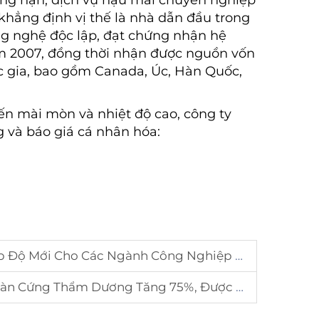
ng hạn, dịch vụ hậu mãi chuyên nghiệp
khẳng định vị thế là nhà dẫn đầu trong
ng nghệ độc lập, đạt chứng nhận hệ
m 2007, đồng thời nhận được nguồn vốn
c gia, bao gồm Canada, Úc, Hàn Quốc,
ến mài mòn và nhiệt độ cao, công ty
 và báo giá cá nhân hóa:
Độ Mới Cho Các Ngành Công Nghiệp Nặng
ng Trưởng Kép Tại Các Thị Trường Đông Nam Á Và Châu Âu - Mỹ