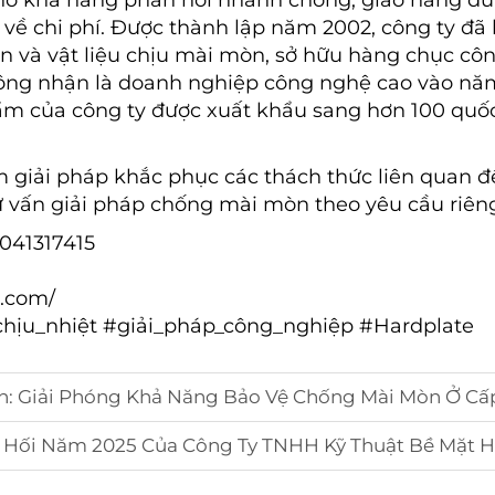
hờ khả năng phản hồi nhanh chóng, giao hàng đú
 về chi phí. Được thành lập năm 2002, công ty đã 
n và vật liệu chịu mài mòn, sở hữu hàng chục cô
công nhận là doanh nghiệp công nghệ cao vào nă
ẩm của công ty được xuất khẩu sang hơn 100 quố
 giải pháp khắc phục các thách thức liên quan đ
ư vấn giải pháp chống mài mòn theo yêu cầu riêng
5041317415
e.com/
ịu_nhiệt #giải_pháp_công_nghiệp #Hardplate
 Giải Phóng Khả Năng Bảo Vệ Chống Mài Mòn Ở Cấp 
ông Ty TNHH Kỹ Thuật Bề Mặt Hàn Cứng Thẩm Dương Tăng 75%, Được Thúc Đẩy Bởi Tă