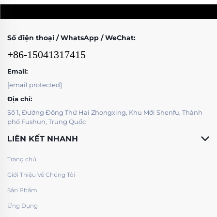
Số điện thoại / WhatsApp / WeChat:
+86-15041317415
Email:
[email protected]
Địa chỉ:
Số 1, Đường Đông Thứ Hai Zhongxing, Khu Mới Shenfu, Thành
phố Fushun, Trung Quốc
LIÊN KẾT NHANH
Trang chủ
Giới Thiệu Về Chúng Tôi
Sản Phẩm
Ứng Dụng