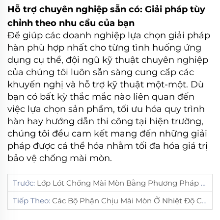
Hỗ trợ chuyên nghiệp sẵn có: Giải pháp tùy
chỉnh theo nhu cầu của bạn
Để giúp các doanh nghiệp lựa chọn giải pháp
hàn phù hợp nhất cho từng tình huống ứng
dụng cụ thể, đội ngũ kỹ thuật chuyên nghiệp
của chúng tôi luôn sẵn sàng cung cấp các
khuyến nghị và hỗ trợ kỹ thuật một-một. Dù
bạn có bất kỳ thắc mắc nào liên quan đến
việc lựa chọn sản phẩm, tối ưu hóa quy trình
hàn hay hướng dẫn thi công tại hiện trường,
chúng tôi đều cam kết mang đến những giải
pháp được cá thể hóa nhằm tối đa hóa giá trị
bảo vệ chống mài mòn.
Trước:
Lớp Lót Chống Mài Mòn Bằng Phương Pháp Hàn Phủ Crôm Cacbua: Chấm Dứt Tình Trạng Thay Thế Thường Xuyên, Nâng Cao Hiệu Quả Bảo Trì Công Nghiệp
Tiếp Theo:
Các Bộ Phận Chịu Mài Mòn Ở Nhiệt Độ Cao Và Máng Trượt Được Vận Chuyển Toàn Cầu: Shenyang Hard Welding Cung Cấp Các Giải Pháp Chống Mài Mòn Tiên Tiến