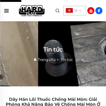
VI
Tin tức
Trang chủ
>
Tin tức
Dây Hàn Lõi Thuốc Chống Mài Mòn: Giải
Phóng Khả Năng Bảo Vệ Chống Mài Mòn Ở