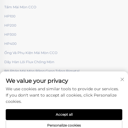
Tấm Mài Mòn CCO
HP100
HP200
HP300
HP400
Ống Và Phụ Kiện Mài Mòn CCO
Dây Hàn Lõi Flux Chống Mòn
Bộ Phận Mài Mòn Bằng Gang Trắng Bimetal
We value your privacy
We use cookies and similar tools to provide our services.
If you don't want to accept all cookies, click Personalize
cookies.
Theo dõi chúng tôi
Accept all
Bản quyền © Công ty TNHH Kỹ thuật Bề mặt Hàn cứng Shenyang. -
Chính sách bảo mật
Personalize cookies