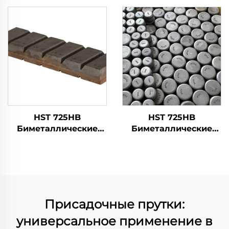
сердцевине
сердцевине
HST 725HB
HST 725HB
Биметаллические
Биметаллические
износостойкие
износостойкие
изделия |
изделия |
Шоколадные
Износостойкие
батончики
кнопки
Присадочные прутки:
универсальное применение в