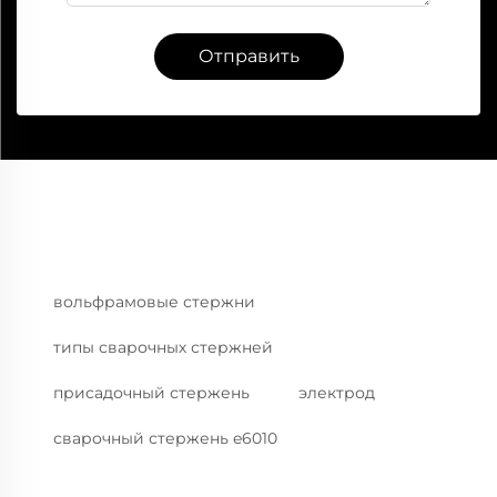
Отправить
вольфрамовые стержни
типы сварочных стержней
присадочный стержень
электрод
сварочный стержень e6010