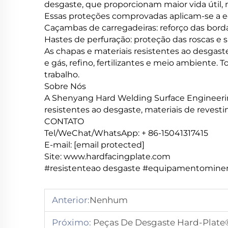
desgaste, que proporcionam maior vida útil,
Essas proteções comprovadas aplicam-se a 
Caçambas de carregadeiras: reforço das bord
Hastes de perfuração: proteção das roscas e su
As chapas e materiais resistentes ao desgas
e gás, refino, fertilizantes e meio ambiente
trabalho.
Sobre Nós
A Shenyang Hard Welding Surface Engineering
resistentes ao desgaste, materiais de revesti
CONTATO
Tel/WeChat/WhatsApp: +
86-15041317415
E-mail:
[email protected]
Site:
www.hardfacingplate.com
#resistenteao desgaste #equipamentominer
Anterior:
Nenhum
Próximo:
Peças De Desgaste Hard-Plate