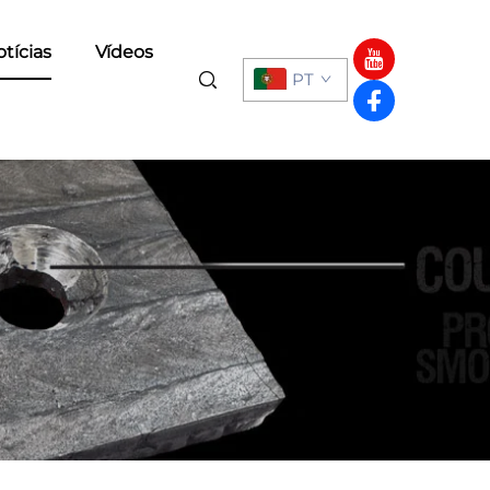
tícias
Vídeos
PT