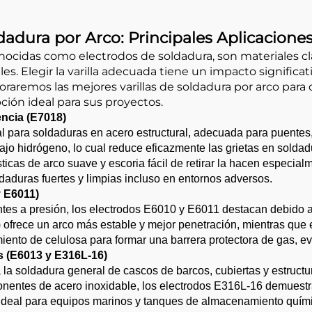
dadura por Arco: Principales Aplicacione
onocidas como electrodos de soldadura, son materiales cl
es. Elegir la varilla adecuada tiene un impacto significativ
xploraremos las mejores varillas de soldadura por arco par
pción ideal para sus proyectos.
encia (E7018)
l para soldaduras en acero estructural, adecuada para puentes,
e bajo hidrógeno, lo cual reduce eficazmente las grietas en sold
rísticas de arco suave y escoria fácil de retirar la hacen espe
ldaduras fuertes y limpias incluso en entornos adversos.
y E6011)
entes a presión, los electrodos E6010 y E6011 destacan debido 
C) ofrece un arco más estable y mejor penetración, mientras q
ento de celulosa para formar una barrera protectora de gas, evi
s (E6013 y E316L-16)
a la soldadura general de cascos de barcos, cubiertas y estructu
onentes de acero inoxidable, los electrodos E316L-16 demuestra
ón ideal para equipos marinos y tanques de almacenamiento quím