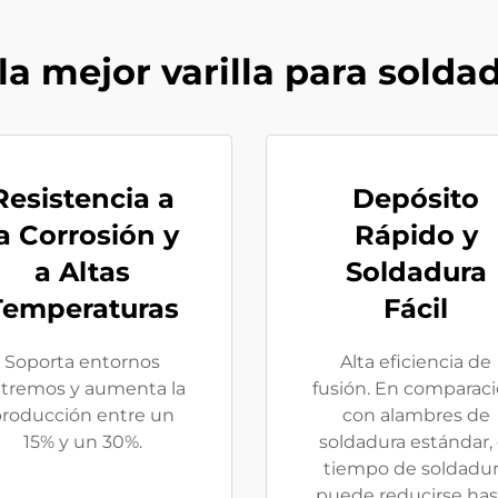
la mejor varilla para solda
Resistencia a
Depósito
a Corrosión y
Rápido y
a Altas
Soldadura
Temperaturas
Fácil
Soporta entornos
Alta eficiencia de
tremos y aumenta la
fusión. En comparac
roducción entre un
con alambres de
15% y un 30%.
soldadura estándar, 
tiempo de soldadu
puede reducirse has