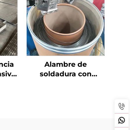
ncia
Alambre de
asivo
soldadura con
dio)
núcleo fundente
autoprotegido