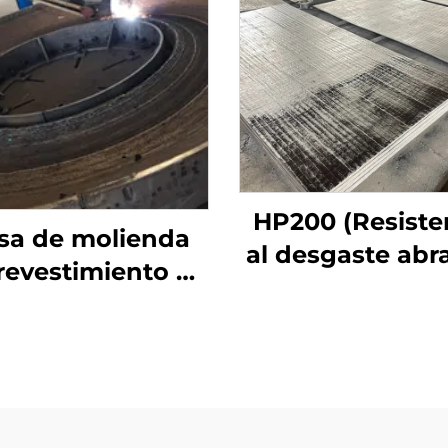
HP200 (Resiste
sa de molienda
al desgaste abr
revestimiento de
de impacto me
adura de carburo
de cromo