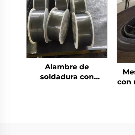
Alambre de
Me
soldadura con
con 
núcleo fundente
sold
protegido por gas