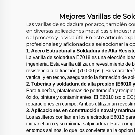
Mejores Varillas de Sol
Las varillas de soldadura por arco, también c
en diversas aplicaciones metálicas e industrial
del proceso y la vida útil. En este artículo e
profesionales y aficionados a seleccionar la o
1. Acero Estructural y Soldadura de Alta Resist
La varilla de soldadura E7018 es una elección idea
ingeniería. Esta varilla utiliza un revestimiento d
resistencia a la tracción (70 000 psi). Sus caracte
vertical y en techo, asegurando la formación de so
2. Tuberías y soldadura de alta presión (E6010 
Para tuberías, plataformas de perforación y recipi
óxido, pintura y contaminantes. El E6010 (solo C
reparaciones en campo. Ambos utilizan un revestimi
3. Aplicaciones en construcción naval y marina
Los astilleros confían en los electrodos E6013 par
iniciar el arco y su mínima salpicadura. Para comp
entornos salinos, lo que los convierte en la opci