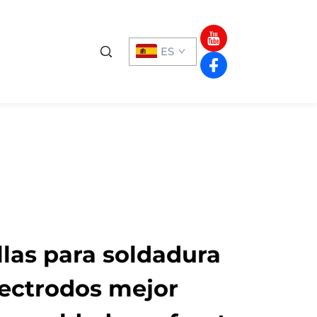
ES
llas para soldadura
lectrodos mejor