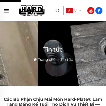
VI
Tin tức
Trang chủ
>
Tin tức
Các Bộ Phận Chịu Mài Mòn Hard-Plate® Làm
Tăng Đáng Kể Tuổi Thọ Dịch Vụ Thiết Bị —