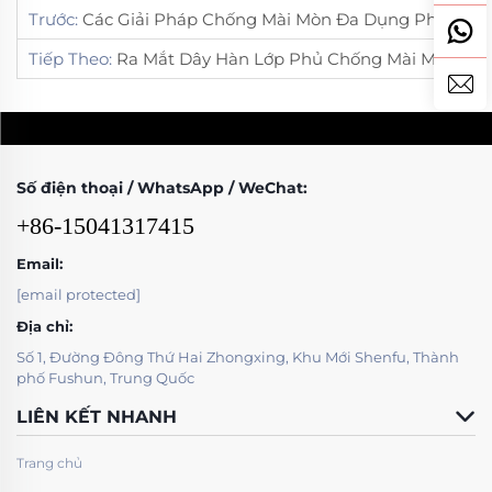
Trước:
Các Giải Pháp Chống Mài Mòn Đa Dụng Phục Vụ Nhiều Ngành Công Nghiệp Nặng
Tiếp Theo:
Ra Mắt Dây Hàn Lớp Phủ Chống Mài Mòn Hiệu Suất Cao
Số điện thoại / WhatsApp / WeChat:
+86-15041317415
Email:
[email protected]
Địa chỉ:
Số 1, Đường Đông Thứ Hai Zhongxing, Khu Mới Shenfu, Thành
phố Fushun, Trung Quốc
LIÊN KẾT NHANH
Trang chủ