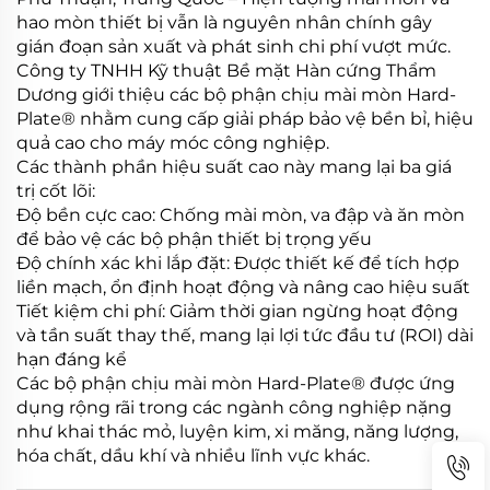
hao mòn thiết bị vẫn là nguyên nhân chính gây
gián đoạn sản xuất và phát sinh chi phí vượt mức.
Công ty TNHH Kỹ thuật Bề mặt Hàn cứng Thẩm
Dương giới thiệu các bộ phận chịu mài mòn Hard-
Plate® nhằm cung cấp giải pháp bảo vệ bền bỉ, hiệu
quả cao cho máy móc công nghiệp.
Các thành phần hiệu suất cao này mang lại ba giá
trị cốt lõi:
Độ bền cực cao: Chống mài mòn, va đập và ăn mòn
để bảo vệ các bộ phận thiết bị trọng yếu
Độ chính xác khi lắp đặt: Được thiết kế để tích hợp
liền mạch, ổn định hoạt động và nâng cao hiệu suất
Tiết kiệm chi phí: Giảm thời gian ngừng hoạt động
và tần suất thay thế, mang lại lợi tức đầu tư (ROI) dài
hạn đáng kể
Các bộ phận chịu mài mòn Hard-Plate® được ứng
dụng rộng rãi trong các ngành công nghiệp nặng
như khai thác mỏ, luyện kim, xi măng, năng lượng,
hóa chất, dầu khí và nhiều lĩnh vực khác.