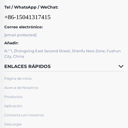
Tel / WhatsApp / WeChat:
+86-15041317415
Correo electrónico:
[email protected]
Añadir:
N.º 1, Zhongxing East Second Street, Shenfu New Zone, Fushun
City, China
ENLACES RÁPIDOS
Página de Inicio
Acerca de Nosotros
Productos
Aplicación
Contacta con nosotros
Descargar