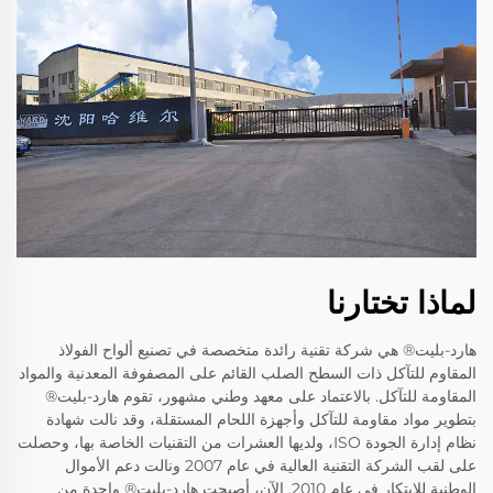
لماذا تختارنا
هارد-بليت® هي شركة تقنية رائدة متخصصة في تصنيع ألواح الفولاذ
المقاوم للتآكل ذات السطح الصلب القائم على المصفوفة المعدنية والمواد
المقاومة للتآكل. بالاعتماد على معهد وطني مشهور، تقوم هارد-بليت®
بتطوير مواد مقاومة للتآكل وأجهزة اللحام المستقلة، وقد نالت شهادة
نظام إدارة الجودة ISO، ولديها العشرات من التقنيات الخاصة بها، وحصلت
على لقب الشركة التقنية العالية في عام 2007 ونالت دعم الأموال
الوطنية للابتكار في عام 2010. الآن، أصبحت هارد-بليت® واحدة من