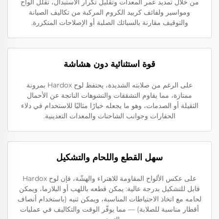
من خلال تمديد عمر المعدات وتقليل تكرار الاستبدال، تقلل ألواح
ومواسير ولفائف كربيد الكروم المركبة من تكاليف الصيانة
والتوقيف مقارنة بالسبائك الصلبة أو الإصلاحات المتكررة.
قوة استثنائية دون هشاشة
على الرغم من صلابته الشديدة، يحتفظ لوح Hardox بمرونة
ممتازة، مما يقاوم التشققات والتشوهات الناتجة عن الأحمال
الثقيلة أو الصدمات، وهو ما يجعله خيارًا مثاليًا للاستخدام في دلاء
الحفارات وجوانب الشاحنات والمعدات التعدينية.
سهل القطع واللحام والتشكيل
على عكس الألواح المقاومة للاهتراء والهشّة، فإن لوح Hardox
قابل للتشكيل بدرجة عالية: يمكن قطعه باللهب أو البلازما، ويمكن
لحامه مع اتخاذ الاحتياطات المناسبة، ويمكن ثنيه (باستخدام أنصاف
أقطار مناسبة للصلابة) — مما يوفّر الوقت والتكاليف في عمليات