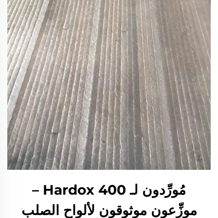
مُورِّدون لـ Hardox 400 –
موزِّعون موثوقون لألواح الصلب