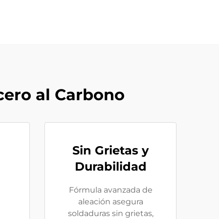
cero al Carbono
Sin Grietas y
Durabilidad
Fórmula avanzada de
aleación asegura
soldaduras sin grietas,