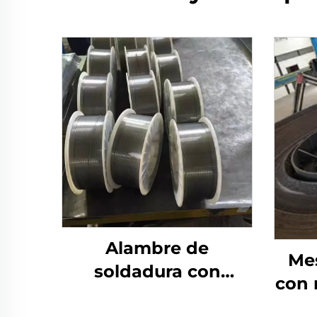
Alambre de
Me
soldadura con
con 
núcleo fundente
sold