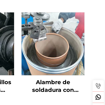
llos
Alambre de
s
soldadura con
con
núcleo fundente