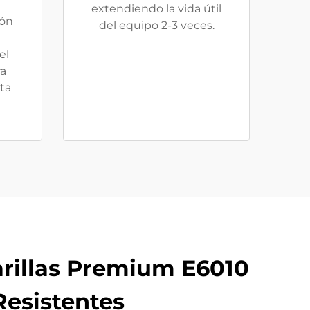
extendiendo la vida útil
ión
del equipo 2-3 veces.
el
ra
ta
arillas Premium E6010
esistentes