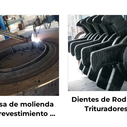
Dientes de Rodi
sa de molienda
Trituradore
revestimiento de
Individuales 
adura de carburo