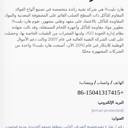
هارد-بليت® هي شركة تقنية رائدة متخصصة في تصنيع ألواح الفولاذ
المقاوم للتآكل ذات السطح الصلب القائم على المصفوفة المعدنية والمواد
المقاومة للتآكل. بالاعتماد على معهد وطني مشهور، تقوم هارد-بليت®
بتطوير مواد مقاومة للتآكل وأجهزة اللحام المستقلة، وقد نالت شهادة
نظام إدارة الجودة ISO، ولديها العشرات من التقنيات الخاصة بها، وحصلت
على لقب الشركة التقنية العالية في عام 2007 ونالت دعم الأموال
الوطنية للابتكار في عام 2010. الآن، أصبحت هارد-بليت® واحدة من
الشركات المشهورة محليًا.
الهاتف / واتساب / ويتشات:
+86-15041317415
البريد الإلكتروني:
[email protected]
العنوان:
رقم 1، شارع تشونغشينغ الشرقي الثاني، منطقة شينفو الجديدة، مدينة فوشون،