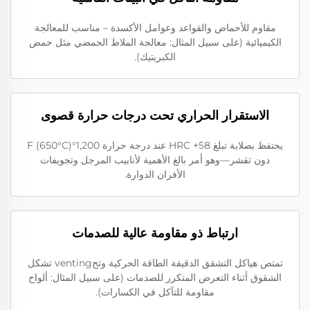
مقاوم للأحماض والقواعد وعوامل الأكسدة – مناسب للمعالجة
الكيميائية (على سبيل المثال: معالجة الملاط الحمضي مثل حمض
الكبريتيك).
الاستقرار الحراري تحت درجات حرارة قصوى
يحتفظ بصلابة تبلغ 58+ HRC عند درجة حرارة 1,200°F (650°C)
دون تقشر—وهو أمر بالغ الأهمية لأنابيب المرجل وتجويفات
الأفران الدوارة.
ارتباط ذو مقاومة عالية للصدمات
تمتص هياكل التشقق الدقيقة الطاقة الحركية وتحventing تشكل
الشقوق أثناء التعرض المتكرر للصدمات (على سبيل المثال: ألواح
مقاومة للتآكل في الكسارات).