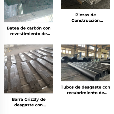
Piezas de
Construcción
Antidesgaste con
Batea de carbón con
Superposición de
revestimiento de
Carburo de Cromo
soldadura de carburo
(CCO)
de cromo
Tubos de desgaste con
recubrimiento de
doble metal de
Barra Grizzly de
carburo de cromo
desgaste con
revestimiento de