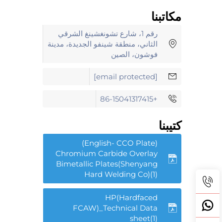
مكاتبنا
رقم 1، شارع تشونغشينغ الشرقي
الثاني، منطقة شينفو الجديدة، مدينة
فوشون، الصين
[email protected]
+86-15041317415
كتيبنا
(English- CCO Plate)
Chromium Carbide Overlay
Bimetallic Plates(Shenyang
Hard Welding Co)(1)
HP(Hardfaced
FCAW)_Technical Data
sheet(1)