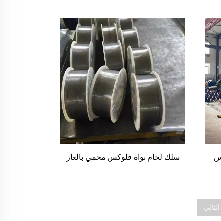
س
سلك لحام نواة فلوكس محمي بالغاز
التالي