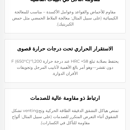
مقاوم للأحماض والقواعد وعوامل الأكسدة – مناسب للمعالجة
الكيميائية (على سبيل المثال: معالجة الملاط الحمضي مثل حمض
الكبريتيك).
الاستقرار الحراري تحت درجات حرارة قصوى
يحتفظ بصلابة تبلغ 58+ HRC عند درجة حرارة 1,200°F (650°C)
دون تقشر—وهو أمر بالغ الأهمية لأنابيب المرجل وتجويفات
الأفران الدوارة.
ارتباط ذو مقاومة عالية للصدمات
تمتص هياكل التشقق الدقيقة الطاقة الحركية وتحventing تشكل
الشقوق أثناء التعرض المتكرر للصدمات (على سبيل المثال: ألواح
مقاومة للتآكل في الكسارات).