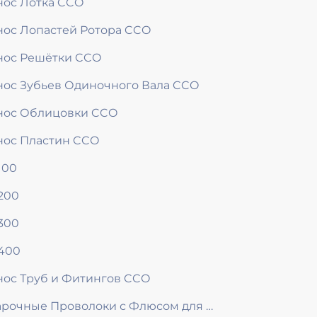
нос Лотка CCO
нос Лопастей Ротора CCO
нос Решётки CCO
нос Зубьев Одиночного Вала CCO
нос Облицовки CCO
нос Пластин CCO
100
200
300
400
нос Труб и Фитингов CCO
Сварочные Проволоки с Флюсом для Наплавки