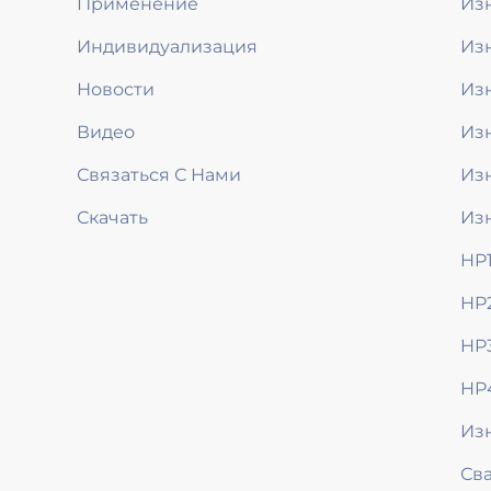
Применение
Из
Индивидуализация
Из
Новости
Из
Видео
Из
Связаться С Нами
Из
Скачать
Из
HP
HP
HP
HP
Из