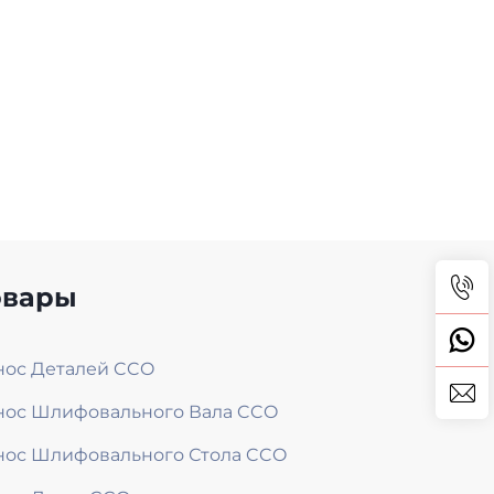
овары
нос Деталей CCO
нос Шлифовального Вала CCO
нос Шлифовального Стола CCO